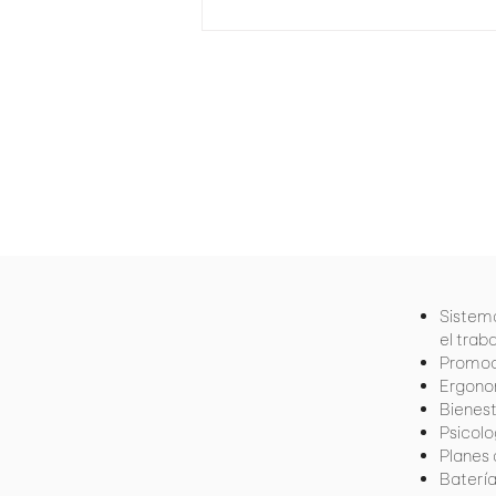
trabajadores en las vías. El
Plan...
ANDREA ORTIZ
+57 (300) 618 0857
SANTIAGO FLOREZ
+
57 (301) 412 9632
Sistema
el trab
Promoc
Ergono
Bienest
Psicol
Planes
Batería