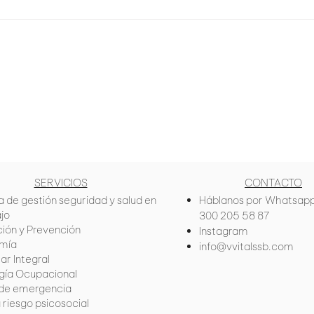
terceros especializados...
Traba
posit
Vía Vital
Medellín, Colombia
info@vvitalssb.com
SERVICIOS
CONTACTO
 de gestión seguridad y salud en
Háblanos por Whatsap
ajo
300 205 58 87
ión y Prevención
Instagram
mía
info@vvitalssb.com
ar Integral
ogía Ocupacional
 de emergencia
 riesgo psicosocial