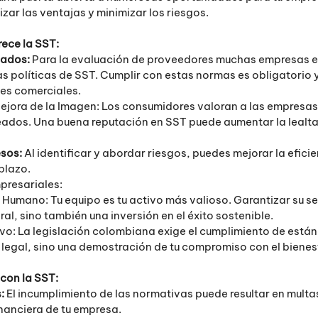
r las ventajas y minimizar los riesgos.
ece la SST:
ados: 
Para la evaluación de proveedores muchas empresas e
s políticas de SST. Cumplir con estas normas es obligatorio y 
es comerciales.
Mejora de la Imagen: Los consumidores valoran a las empresas 
ados. Una buena reputación en SST puede aumentar la lealtad
sos: 
Al identificar y abordar riesgos, puedes mejorar la eficie
plazo.
presariales:
 Humano: Tu equipo es tu activo más valioso. Garantizar su se
al, sino también una inversión en el éxito sostenible.
o: La legislación colombiana exige el cumplimiento de están
 legal, sino una demostración de tu compromiso con el bienest
con la SST:
: 
El incumplimiento de las normativas puede resultar en multas
inanciera de tu empresa.